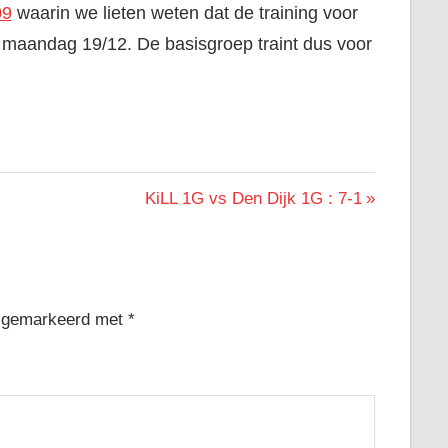
09
waarin we lieten weten dat de training voor
 maandag 19/12. De basisgroep traint dus voor
Next
KiLL 1G vs Den Dijk 1G : 7-1
Post:
jn gemarkeerd met
*