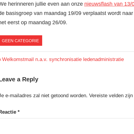
We herinneren jullie even aan onze
nieuwsflash van 13/
de basisgroep van maandag 19/09 verplaatst wordt naar
het eerst op maandag 26/09.
GEEN CATEGORIE
Berichtnavigatie
Previous
Welkomstmail n.a.v. synchronisatie ledenadministratie
Post:
Leave a Reply
Je e-mailadres zal niet getoond worden.
Vereiste velden zi
Reactie
*