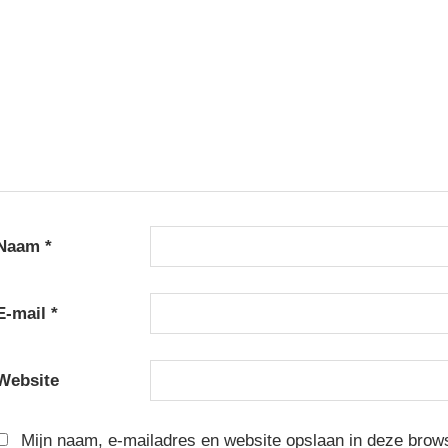
Naam
*
E-mail
*
Website
Mijn naam, e-mailadres en website opslaan in deze brow