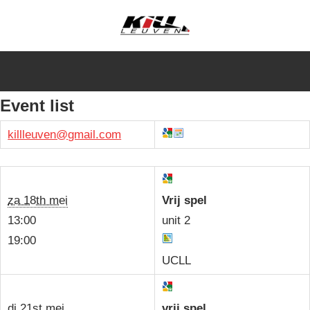
Skip
to
Leuvense
content
KiLL
badmintonclub
voor
Leuven
Event list
alle
niveau’s
killleuven@
gmail.com
vzw
za 18th mei
Vrij spel
13:00
unit 2
19:00
UCLL
di 21st mei
vrij spel